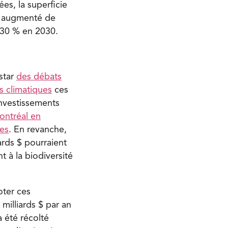
ées, la superficie
 a augmenté de
à 30 % en 2030.
star
des débats
s climatiques
ces
investissements
Montréal en
les
. En revanche,
ards $ pourraient
t à la biodiversité
oter ces
 milliards $ par an
 été récolté