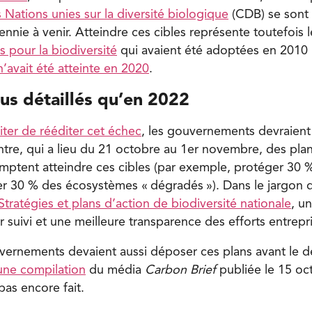
Nations unies sur la diversité biologique
(CDB) se sont
nnie à venir. Atteindre ces cibles représente toutefois le
s pour la biodiversité
qui avaient été adoptées en 2010 
’avait été atteinte en 2020
.
us détaillés qu’en 2022
viter de rééditer cet échec
, les gouvernements devraient
tre, qui a lieu du 21 octobre au 1er novembre, des plans
omptent atteindre ces cibles (par exemple, protéger 30 %
er 30 % des écosystèmes « dégradés »). Dans le jargon 
Stratégies et plans d’action de biodiversité nationale
, u
r suivi et une meilleure transparence des efforts entrepr
uvernements devaient aussi déposer ces plans avant le d
une compilation
du média
Carbon Brief
publiée le 15 oc
pas encore fait.