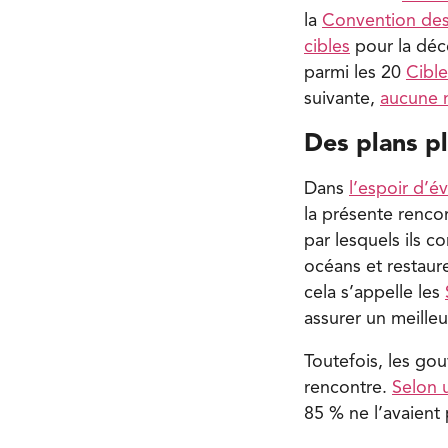
la
Convention des 
cibles
pour la déce
parmi les 20
Cible
suivante,
aucune n
Des plans pl
Dans
l’espoir d’é
la présente rencon
par lesquels ils c
océans et restaur
cela s’appelle les
assurer un meilleu
Toutefois, les go
rencontre.
Selon 
85 % ne l’avaient 