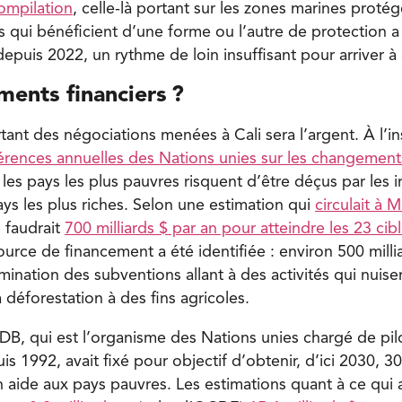
ompilation
, celle-là portant sur les zones marines protég
s qui bénéficient d’une forme ou l’autre de protection
epuis 2022, un rythme de loin insuffisant pour arriver 
ents financiers
?
ant des négociations menées à Cali sera l’argent. À l’in
rences annuelles des Nations unies sur les changement
les pays les plus pauvres risquent d’être déçus par les 
ays les plus riches. Selon une estimation qui
circulait à 
il faudrait
700 milliards $ par an pour atteindre les 23 cib
urce de financement a été identifiée : environ 500 milli
mination des subventions allant à des activités qui nuisen
déforestation à des fins agricoles.
CDB, qui est l’organisme des Nations unies chargé de pil
s 1992, avait fixé pour objectif d’obtenir, d’ici 2030, 30
 aide aux pays pauvres. Les estimations quant à ce qui a