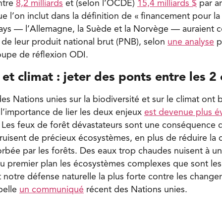
entre
8,2 milliards
et (selon l’OCDE)
15,4 milliards $
par an
ue l’on inclut dans la définition de « financement pour la 
ays — l’Allemagne, la Suède et la Norvège — auraient co
de leur produit national brut (PNB), selon
une analyse
p
oupe de réflexion ODI.
 et climat : jeter des ponts entre les 2 
s Nations unies sur la biodiversité et sur le climat ont
, l’importance de lier les deux enjeux
est devenue plus é
. Les feux de forêt dévastateurs sont une conséquence
truisent de précieux écosystèmes, en plus de réduire la
orbée par les forêts. Des eaux trop chaudes nuisent à un
u premier plan les écosystèmes complexes que sont les r
t notre défense naturelle la plus forte contre les chang
pelle
un communiqué
récent des Nations unies.