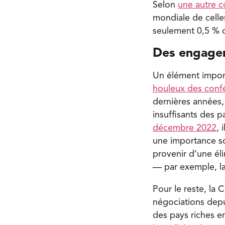
Selon
une autre c
mondiale de celle
seulement 0,5 % d
Des engagem
Un élément import
houleux des confé
dernières années, 
insuffisants des p
décembre 2022
, 
une importance so
provenir d’une éli
— par exemple, la 
Pour le reste, la 
négociations depui
des pays riches en