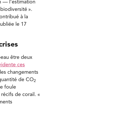
 — l’estimation
biodiversité ».
ntribué à la
ubliée le 17
crises
 beau être deux
vidente ces
 des changements
 quantité de CO
2
e foule
écifs de corail. «
ements