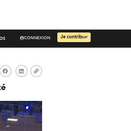
Je contribue
CONNEXION
OS
té