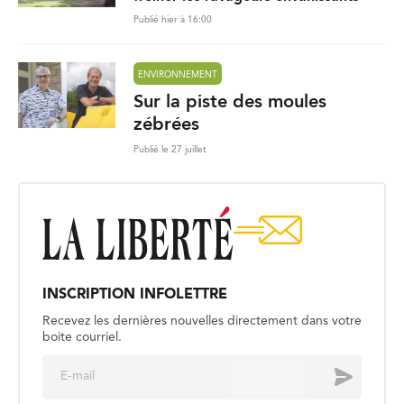
Publié hier à 16:00
ENVIRONNEMENT
Sur la piste des moules
zébrées
Publié le 27 juillet
INSCRIPTION INFOLETTRE
Recevez les dernières nouvelles directement dans votre
boite courriel.
E
Envoyer
m
a