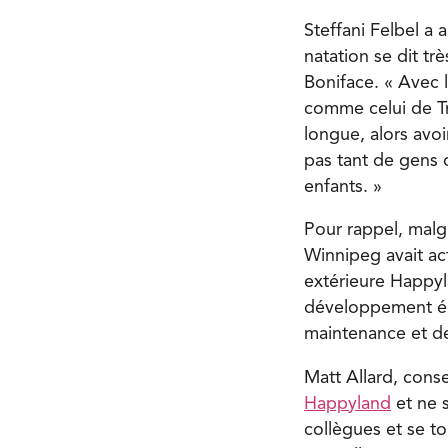
Steffani Felbel a 
natation se dit tr
Boniface. « Avec 
comme celui de Tra
longue, alors avoi
pas tant de gens 
enfants. »
Pour rappel, malgr
Winnipeg avait ac
extérieure Happyl
développement éc
maintenance et de
Matt Allard, conse
Happyland
et ne s
collègues et se t