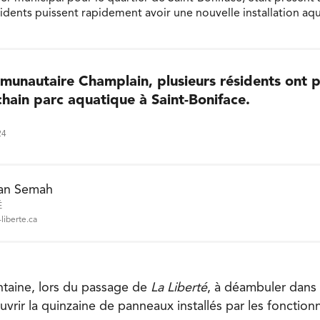
sidents puissent rapidement avoir une nouvelle installation aqu
unautaire Champlain, plusieurs résidents ont p
chain parc aquatique à Saint-Boniface.
24
an Semah
É
liberte.ca
entaine, lors du passage de
La Liberté
, à déambuler dans
rir la quinzaine de panneaux installés par les fonctionna