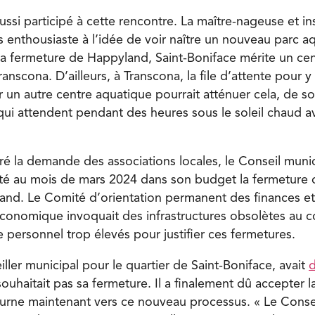
aussi participé à cette rencontre. La maître-nageuse et ins
ès enthousiaste à l’idée de voir naître un nouveau parc a
la fermeture de Happyland, Saint-Boniface mérite un ce
nscona. D’ailleurs, à Transcona, la file d’attente pour y 
r un autre centre aquatique pourrait atténuer cela, de sort
qui attendent pendant des heures sous le soleil chaud a
é la demande des associations locales, le Conseil munici
té au mois de mars 2024 dans son budget la fermeture d
and. Le Comité d’orientation permanent des finances e
onomique invoquait des infrastructures obsolètes au c
 personnel trop élevés pour justifier ces fermetures.
iller municipal pour le quartier de Saint-Boniface, avait
d
ouhaitait pas sa fermeture. Il a finalement dû accepter l
ourne maintenant vers ce nouveau processus. « Le Consei