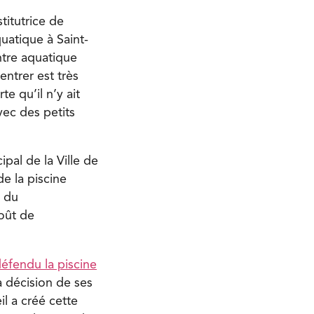
titutrice de
quatique à Saint-
ntre aquatique
entrer est très
e qu’il n’y ait
vec des petits
pal de la Ville de
e la piscine
t du
oût de
éfendu la piscine
a décision de ses
l a créé cette