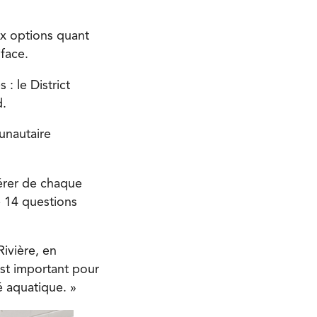
ix options quant
iface.
 : le District
d.
unautaire
érer de chaque
e 14 questions
Rivière, en
est important pour
é aquatique. »