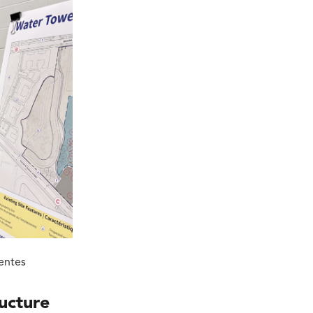
rentes
ructure