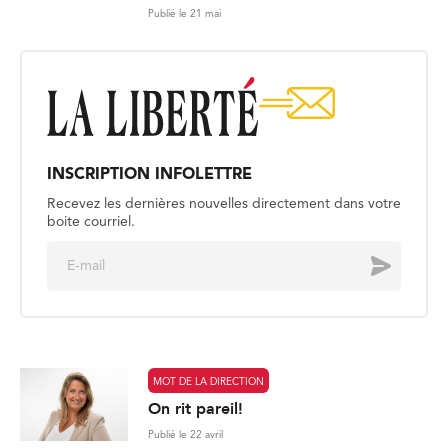
Publié le 21 mai
INSCRIPTION INFOLETTRE
Recevez les dernières nouvelles directement dans votre
boite courriel.
E
Envoyer
m
a
i
l
*
MOT DE LA DIRECTION
On rit pareil!
Publié le 22 avril