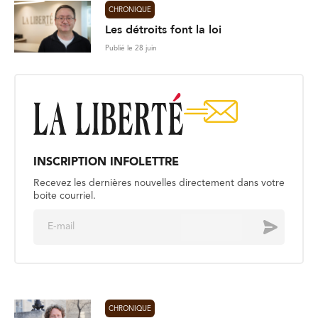
CHRONIQUE
Les détroits font la loi
Publié le 28 juin
INSCRIPTION INFOLETTRE
Recevez les dernières nouvelles directement dans votre
boite courriel.
E
Envoyer
m
a
i
l
*
CHRONIQUE