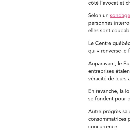
côté l’avocat et c
Selon un
sondag
personnes interro
elles sont coupab
Le Centre québéco
qui « renverse le 
Auparavant, le Bu
entreprises étaie
véracité de leurs 
En revanche, la lo
se fondent pour d
Autre progrès salu
consommatrices po
concurrence.