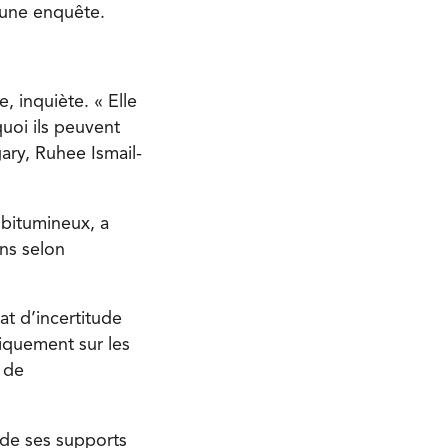
d’une enquête.
 inquiète. « Elle
uoi ils peuvent
ary, Ruhee Ismail-
s bitumineux, a
ons selon
at d’incertitude
iquement sur les
 de
é de ses supports