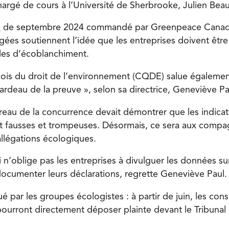
hargé de cours à l’Université de Sherbrooke, Julien Beau
e
de septembre 2024 commandé par Greenpeace Canad
gées soutiennent l’idée que les entreprises doivent être
les d’écoblanchiment.
is du droit de l’environnement (CQDE) salue également 
fardeau de la preuve », selon sa directrice, Geneviève Pa
reau de la concurrence devait démontrer que les indica
nt fausses et trompeuses. Désormais, ce sera aux compag
allégations écologiques.
i n’oblige pas les entreprises à divulguer les données sur
ocumenter leurs déclarations, regrette Geneviève Paul.
é par les groupes écologistes : à partir de juin, les co
urront directement déposer plainte devant le Tribunal 