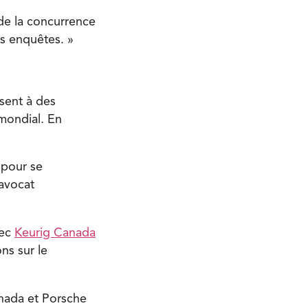
u de la concurrence
s enquêtes. »
osent à des
 mondial. En
 pour se
’avocat
vec
Keurig Canada
ns sur le
nada et Porsche