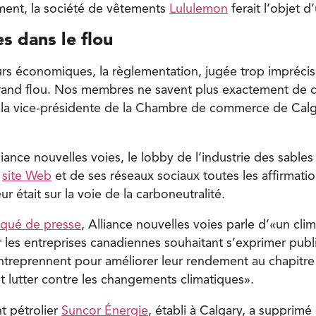
ment, la société de vêtements
Lululemon
ferait l’objet 
es dans le flou
rs économiques, la règlementation, jugée trop imprécise,
grand flou. Nos membres ne savent plus exactement de q
e la vice-présidente de la Chambre de commerce de Calg
lliance nouvelles voies, le lobby de l’industrie des sable
n
site Web
et de ses réseaux sociaux toutes les affirmati
ur était sur la voie de la carboneutralité.
qué de presse
, Alliance nouvelles voies parle d’«un clim
 les entreprises canadiennes souhaitant s’exprimer publ
entreprennent pour améliorer leur rendement au chapitre
t lutter contre les changements climatiques».
t pétrolier
Suncor Énergie
, établi à Calgary, a supprim