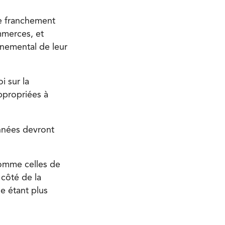
re franchement
mmerces, et
nnemental de leur
i sur la
ppropriées à
onnées devront
comme celles de
 côté de la
e étant plus