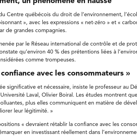
iment, un phénomène en hausse
u Centre québécois du droit de l’environnement, l’éc
oisonnant », avec les expressions « net-zéro » et « carb
 par de grandes compagnies.
enée par le Réseau international de contrôle et de pro
state qu’environ 40 % des prétentions liées à l’envir
considérées comme trompeuses.
a confiance avec les consommateurs »
e significative et nécessaire, insiste le professeur au 
niversité Laval, Olivier Boiral. Les études montrent que
polluantes, plus elles communiquent en matière de dév
orer leur légitimité. »
ositions « devraient rétablir la confiance avec les cons
démarquer en investissant réellement dans l’environnemen