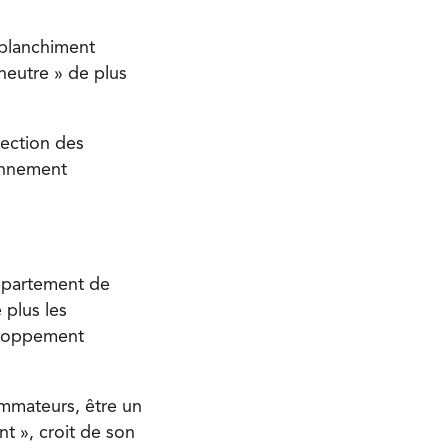
oblanchiment
oneutre » de plus
tection des
onnement
Département de
 plus les
eloppement
ommateurs, être un
t », croit de son