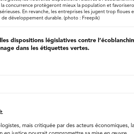
ur la concurrence protègeront mieux la population et favoriser
rieuses. En revanche, les entreprises les jugent trop floues e
 de développement durable. (photo : Freepik)
les dispositions législatives contre l’écoblanch
énage dans les étiquettes vertes.
t.
ologistes, mais critiquée par des acteurs économiques, l
on en justice pourrait compromettre sa mise en œuvre.