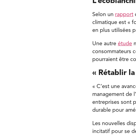
L’écoblanch
Selon un
rapport
d
climatique est « f
en plus utilisées
Une autre
étude
m
consommateurs con
pourraient être 
« Rétablir l
« C’est une avancé
management de l’U
entreprises sont 
durable pour améli
Les nouvelles disp
incitatif pour se 