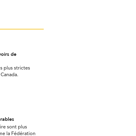
oirs de
s plus strictes
u Canada.
érables
ire sont plus
ime la Fédération