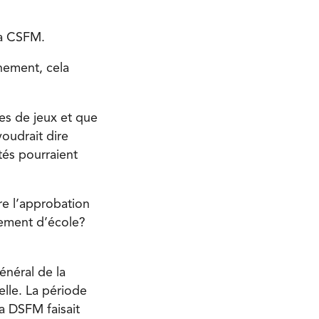
la CSFM.
rnement, cela
res de jeux et que
voudrait dire
tés pourraient
re l’approbation
ement d’école?
énéral de la
elle. La période
la DSFM faisait