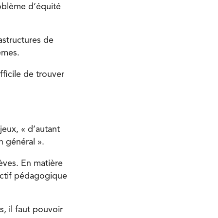
oblème d’équité
astructures de
êmes.
ficile de trouver
jeux, « d’autant
n général ».
lèves. En matière
ectif pédagogique
 il faut pouvoir