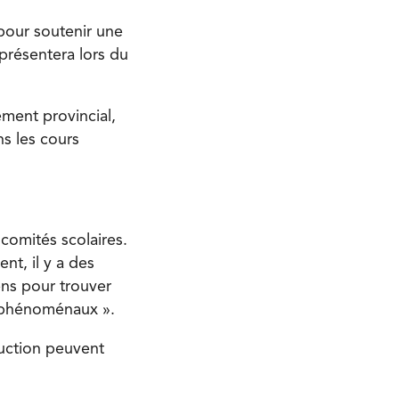
pour soutenir une
présentera lors du
ement provincial,
ns les cours
 comités scolaires.
nt, il y a des
ens pour trouver
x phénoménaux ».
truction peuvent