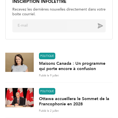
INSCRIPTION INFOLETTRE
Recevez les dernières nouvelles directement dans votre
boite courriel.
E
Envoyer
m
a
i
l
*
POLITIQUE
Maisons Canada : Un programme
qui porte encore à confusion
Publié le 9 juillet
POLITIQUE
Ottawa accueillera le Sommet de la
Francophonie en 2028
Publié le 2 juillet