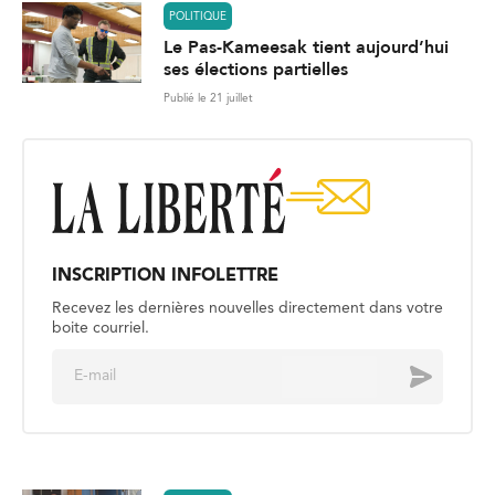
POLITIQUE
Le Pas-Kameesak tient aujourd’hui
ses élections partielles
Publié le 21 juillet
INSCRIPTION INFOLETTRE
Recevez les dernières nouvelles directement dans votre
boite courriel.
E
Envoyer
m
a
i
l
*