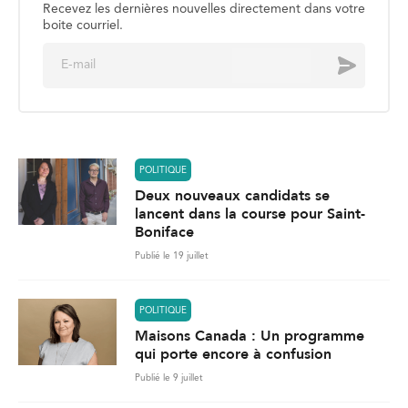
Recevez les dernières nouvelles directement dans votre
boite courriel.
E
Envoyer
m
a
i
l
*
POLITIQUE
Deux nouveaux candidats se
lancent dans la course pour Saint-
Boniface
Publié le 19 juillet
POLITIQUE
Maisons Canada : Un programme
qui porte encore à confusion
Publié le 9 juillet