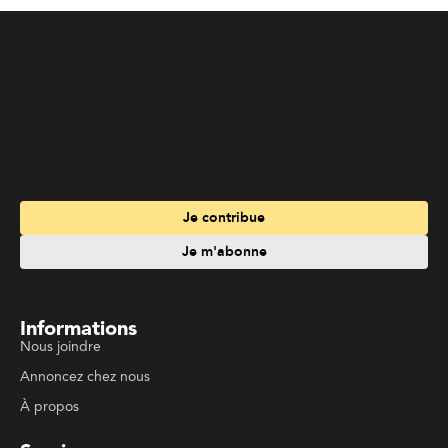
Je contribue
Je m'abonne
Informations
Nous joindre
Annoncez chez nous
À propos
Services
Travailler à La Liberté
Emplois en français
Archives