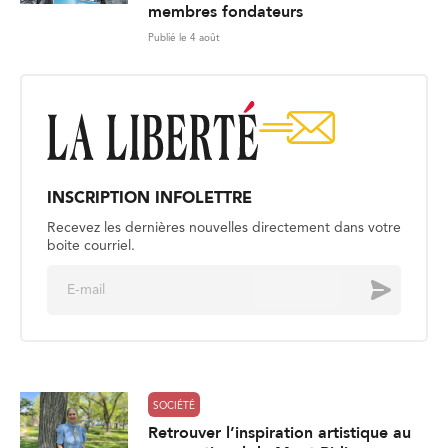
membres fondateurs
Publié le 4 août
INSCRIPTION INFOLETTRE
Recevez les dernières nouvelles directement dans votre
boite courriel.
E
Envoyer
m
a
i
l
*
SOCIÉTÉ
Retrouver l’inspiration artistique au