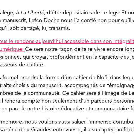
vilège, à
La Liberté
, d’être dépositaires de ce legs. Et n
e manuscrit, Lefco Doche nous l’a confié non pour qu’i
qu’il soit partagé, lu, transmis.
ous le rendons aujourd’hui accessible dans son intégralit
numérique.
Ce sera notre façon de faire vivre encore lo
sionnée, qui croyait profondément en la capacité des j
sseurs de culture.
formel prendra la forme d’un cahier de Noël dans lequ
traits choisis du manuscrit, accompagnés de témoignag
bres de la communauté. Ce cahier sera à l’image de Le
. Il rendra compte non seulement d’un parcours personn
t un pan de notre histoire éducative et communautaire 
e mémoire, nous voulons aussi saluer l’immense contribu
a série de « Grandes entrevues », il a su capter, au fil d