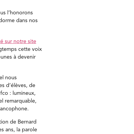
ous l’honorons
l dorme dans nos
é sur notre site
ngtemps cette voix
eunes à devenir
el nous
es d’élèves, de
fco : lumineux,
el remarquable,
francophone.
tion de Bernard
es ans, la parole