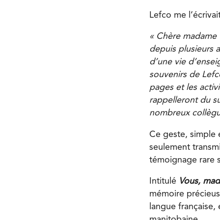
Lefco me l’écrivai
« Chère madame G
depuis plusieurs a
d’une vie d’enseig
souvenirs de Lefc
pages et les activ
rappelleront du s
nombreux collègue
Ce geste, simple
seulement transmi
témoignage rare s
Intitulé
Vous, mad
mémoire précieuse 
langue française, 
manitobaine.