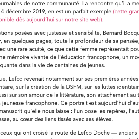
ournables de notre communauté. La rencontre qu’il a m
 4 décembre 2019, en est un parfait exemple
(cette gra
onible dès aujourd’hui sur notre site web)
.
tions posées avec justesse et sensibilité, Bernard Bocqu
, en quelques pages, toute la profondeur de sa pensée,
 avec une rare acuité, ce que cette femme représentait po
une mémoire vivante de l’éducation francophone, un mo
uante dans la vie de centaines de jeunes.
vue, Lefco revenait notamment sur ses premières année
taire, sur la création de la DSFM, sur les luttes identit
ussi sur son amour de la littérature, son attachement au 
a jeunesse francophone. Ce portrait est aujourd’hui d’au
manuscrit qu’elle nous laisse : l’un pose les repères, l’aut
lasse, au cœur des liens tissés avec ses élèves.
t ceux qui ont croisé la route de Lefco Doche — anciens 