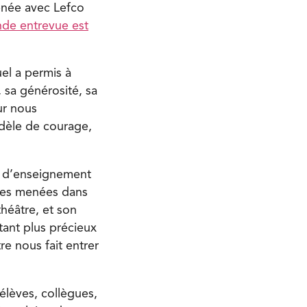
enée avec Lefco
nde entrevue est
el a permis à
 sa générosité, sa
ur nous
dèle de courage,
s d’enseignement
aires menées dans
théâtre, et son
tant plus précieux
re nous fait entrer
élèves, collègues,