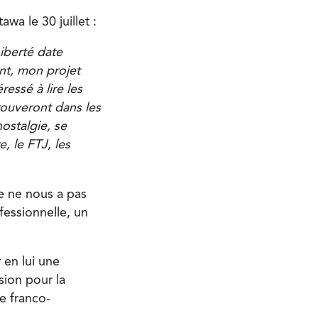
wa le 30 juillet :
iberté date
ent, mon projet
essé à lire les
rouveront dans les
nostalgie, se
, le FTJ, les
e ne nous a pas
fessionnelle, un
 en lui une
sion pour la
e franco-