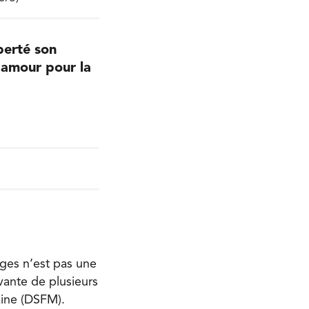
berté son
’amour pour la
ages n’est pas une
vante de plusieurs
aine (DSFM).