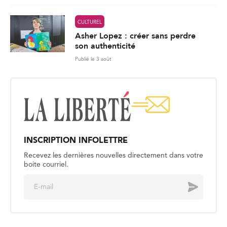
CULTUREL
Asher Lopez : créer sans perdre
son authenticité
Publié le 3 août
INSCRIPTION INFOLETTRE
Recevez les dernières nouvelles directement dans votre
boite courriel.
E
Envoyer
m
a
i
l
*