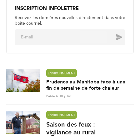
INSCRIPTION INFOLETTRE
Recevez les dernières nouvelles directement dans votre
boite courriel.
E
Envoyer
m
a
i
l
*
ENVIRONNEMENT
Prudence au Manitoba face à une
fin de semaine de forte chaleur
Publié le 10 juillet
ENVIRONNEMENT
Saison des feux :
vigilance au rural