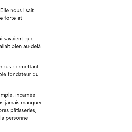
lle nous lisait
e forte et
ui savaient que
allait bien au-delà
n nous permettant
uple fondateur du
imple, incarnée
ns jamais manquer
res pâtisseries,
 la personne