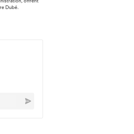
nistration, offrent
rre Dubé.
Envoyer