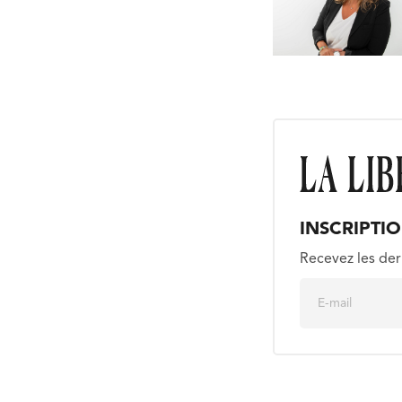
INSCRIPTI
Recevez les der
E
m
a
i
l
*