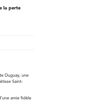
e la perte
tte Duguay, une
tisse Saint-
d’une amie fidèle