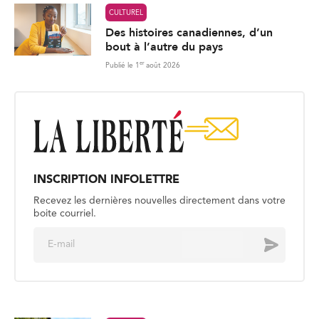
CULTUREL
Des histoires canadiennes, d’un
bout à l’autre du pays
er
Publié le 1
août 2026
INSCRIPTION INFOLETTRE
Recevez les dernières nouvelles directement dans votre
boite courriel.
E
Envoyer
m
a
i
l
*