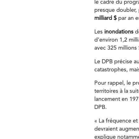
le cadre du prog
presque doubler,
milliard $
par an e
Les
inondations
de
d’environ 1,2 mil
avec 325 millions 
Le DPB précise aus
catastrophes, mai
Pour rappel, le p
territoires à la 
lancement en 1970
DPB.
« La fréquence et
devraient augment
explique notammen