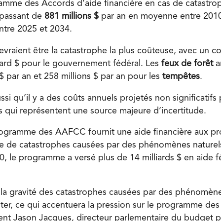
ramme des Accords d’aide financière en cas de catastr
 passant de
881 millions $
par an en moyenne entre 201
ntre 2025 et 2034.
vraient être la catastrophe la plus coûteuse, avec un c
liard $ pour le gouvernement fédéral. Les
feux de forêt
ar
$ par an et 258 millions $ par an pour les
tempêtes
.
si qu’il y a des coûts annuels projetés non significatifs
s qui représentent une source majeure d’incertitude.
rogramme des AAFCC fournit une aide financière aux pr
suite de catastrophes causées par des phénomènes nature
, le programme a versé plus de 14 milliards $ en aide fé
 la gravité des catastrophes causées par des phénomène
er, ce qui accentuera la pression sur le programme de
t Jason Jacques, directeur parlementaire du budget pa