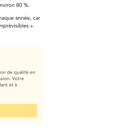
environ 80 %.
chaque année, car
mprévisibles ».
ion de qualité en
sion. Votre
ant et à