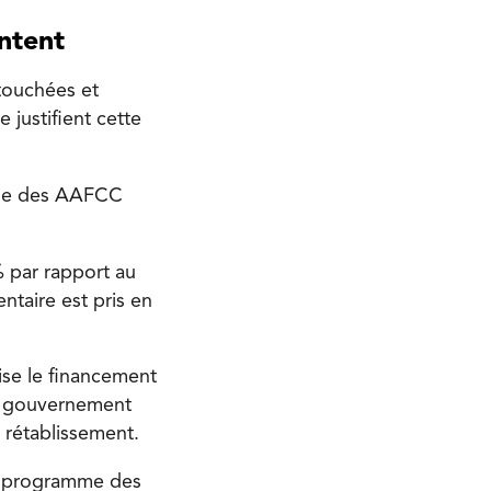
ntent
touchées et
 justifient cette
mme des AAFCC
%
par rapport au
ntaire est pris en
ise le financement
le gouvernement
 rétablissement.
u programme des