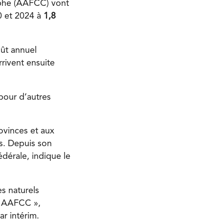
ophe (AAFCC) vont
0 et 2024 à
1,8
oût annuel
rivent ensuite
 pour d’autres
ovinces et aux
ls. Depuis son
dérale, indique le
s naturels
s AAFCC »,
r intérim.