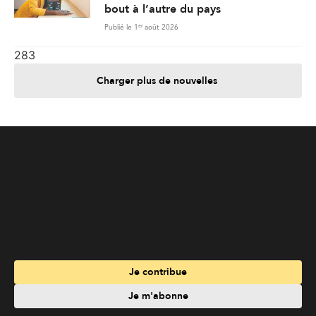
Je contribue
Je m'abonne
Informations
Nous joindre
Annoncez chez nous
À propos
Services
Travailler à La Liberté
Emplois en français