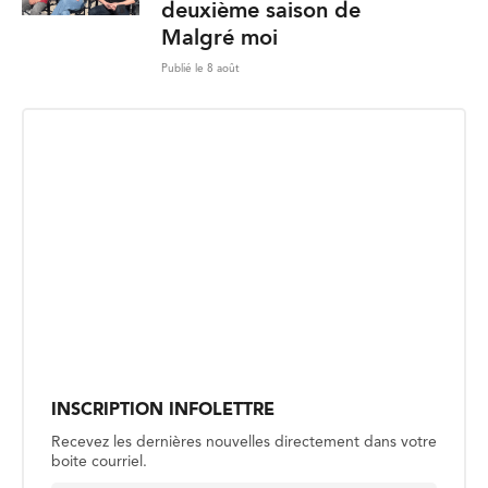
deuxième saison de
Malgré moi
Publié le 8 août
INSCRIPTION INFOLETTRE
Recevez les dernières nouvelles directement dans votre
boite courriel.
E
Envoyer
m
a
i
l
*
CULTUREL