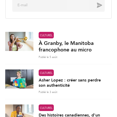
À Granby, le Manitoba
francophone au micro
Publié le 5 août
CULTUREL
Asher Lopez : créer sans perdre
son authenticité
Publié le 3 août
CULTUREL
Des histoires canadiennes, d’un
bout à l’autre du pays
er
Publié le 1
août 2026
283
Charger plus de nouvelles