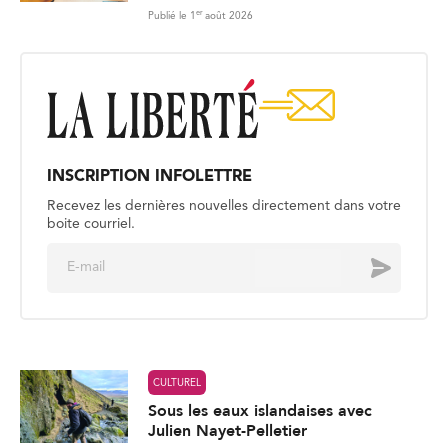
er
Publié le 1
août 2026
INSCRIPTION INFOLETTRE
Recevez les dernières nouvelles directement dans votre
boite courriel.
E
Envoyer
m
a
i
l
*
CULTUREL
Sous les eaux islandaises avec
Julien Nayet-Pelletier