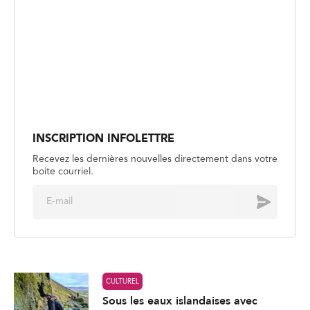
INSCRIPTION INFOLETTRE
Recevez les dernières nouvelles directement dans votre
boite courriel.
E
Envoyer
m
a
i
l
*
CULTUREL
Sous les eaux islandaises avec
Julien Nayet-Pelletier
Publié le 30 juillet
CULTUREL
Jasmine Elyse : le meilleur est à
venir