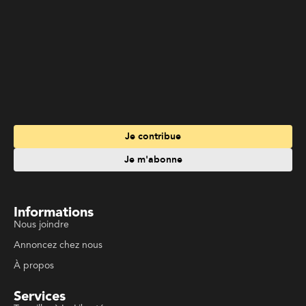
Informations
Nous joindre
Annoncez chez nous
À propos
Services
Travailler à La Liberté
Emplois en français
Archives
Suivez La Liberté
Code de conduite