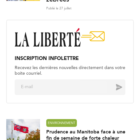
Publié le 27 juillet
INSCRIPTION INFOLETTRE
Recevez les dernières nouvelles directement dans votre
boite courriel.
E
Envoyer
m
a
i
l
*
ENVIRONNEMENT
Prudence au Manitoba face à une
fin de semaine de forte chaleur