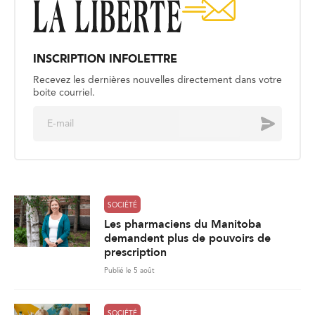
INSCRIPTION INFOLETTRE
Recevez les dernières nouvelles directement dans votre
boite courriel.
E
Envoyer
m
a
i
l
*
SOCIÉTÉ
Les pharmaciens du Manitoba
demandent plus de pouvoirs de
prescription
Publié le 5 août
SOCIÉTÉ