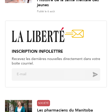
l’histoire de la santé mentale des
jeunes
Publié le 6 août
INSCRIPTION INFOLETTRE
Recevez les dernières nouvelles directement dans votre
boite courriel.
E
Envoyer
m
a
i
l
*
SOCIÉTÉ
Les pharmaciens du Manitoba