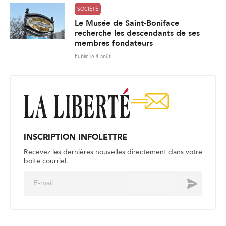
SOCIÉTÉ
Le Musée de Saint-Boniface
recherche les descendants de ses
membres fondateurs
Publié le 4 août
INSCRIPTION INFOLETTRE
Recevez les dernières nouvelles directement dans votre
boite courriel.
E
Envoyer
m
a
i
l
*