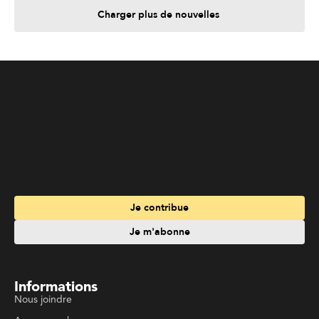
Charger plus de nouvelles
Je contribue
Je m'abonne
Informations
Nous joindre
Annoncez chez nous
À propos
Services
Travailler à La Liberté