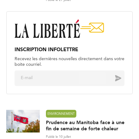
INSCRIPTION INFOLETTRE
Recevez les dernières nouvelles directement dans votre
boite courriel.
E
Envoyer
m
a
i
l
*
ENVIRONNEMENT
Prudence au Manitoba face à une
fin de semaine de forte chaleur
Publié le 10 juillet