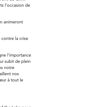
nts l’occasion de
on animeront
contre la crise
gne l’importance
ui subit de plein
ns notre
illent nos
œur à tout le