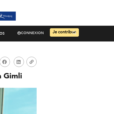
Je contribue
CONNEXION
OS
à Gimli