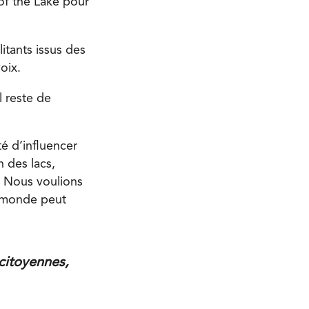
 of the Lake pour
itants issus des
oix.
l reste de
é d’influencer
n des lacs,
. Nous voulions
e monde peut
citoyennes,