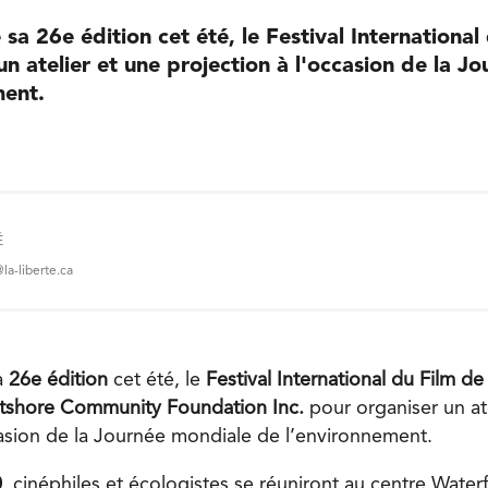
 sa 26e édition cet été, le Festival International
un atelier et une projection à l'occasion de la J
ment.
É
a-liberte.ca
a
26e édition
cet été, le
Festival International du Film de
tshore Community Foundation Inc.
pour organiser un at
casion de la Journée mondiale de l’environnement.
0
, cinéphiles et écologistes se réuniront au centre Water