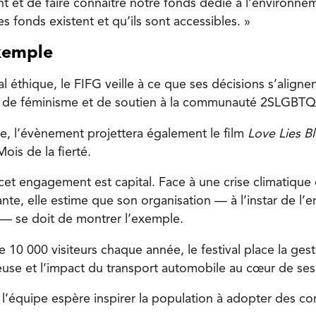
t et de faire connaître notre fonds dédié à l’environne
 fonds existent et qu’ils sont accessibles. »
xemple
al éthique, le FIFG veille à ce que ses décisions s’aligne
e, de féminisme et de soutien à la communauté 2SLGBT
e, l’évènement projettera également le film
Love Lies B
ois de la fierté.
cet engagement est capital. Face à une crise climatique 
ante, elle estime que son organisation — à l’instar de l
m — se doit de montrer l’exemple.
e 10 000 visiteurs chaque année, le festival place la ges
euse et l’impact du transport automobile au cœur de ses 
s, l’équipe espère inspirer la population à adopter des 