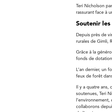
Teri Nicholson pa
rassurant face à u
Soutenir le
Depuis près de v
rurales de Gimli,
Grâce à la généro
fonds de dotatio
L’an dernier, un f
feux de forêt dan
Il y a quatre ans,
soutenues, Teri N
l’environnement, q
collaborons depui