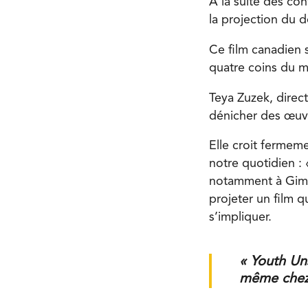
À la suite des con
la projection du
Ce film canadien s
quatre coins du mo
Teya Zuzek, direct
dénicher des œuvr
Elle croit fermeme
notre quotidien : 
notamment à Gimli
projeter un film 
s’impliquer.
« Youth Un
même chez 