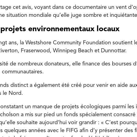
rtage cet avis, voyant dans ce documentaire un vent d’
ne situation mondiale qu’elle juge sombre et inquiétante
s projets environnementaux locaux
ingt ans, la Westshore Community Foundation soutient
 Riverton, Fraserwood, Winnipeg Beach et Dunnottar.
sité de nombreux donateurs, elle finance des bourses d
n communautaires.
onds distinct a également été créé pour venir en aide aux
s le Nord.
 constatant un manque de projets écologiques parmi les in
icholson a mis sur pied un fonds spécialement consacré
u’elle souhaite aujourd’hui voir grandir : « C’est pourq
s quelques années avec le FIFG afin d’y présenter des f