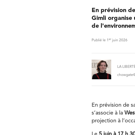
En prévision de
Gimli organise 
de l'environne
er
Publié le 1
juin 2026
LA LIBERT
chowgate@l
En prévision de s
s’associe à la
Wes
projection à l’oc
Le
5 juin à 17 h 3