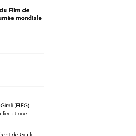
 du Film de
ournée mondiale
 Gimli (FIFG)
elier et une
front de Gimli