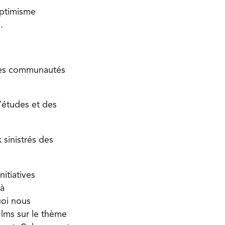
optimisme
.
 les communautés
’études et des
 sinistrés des
itiatives
 à
uoi nous
ilms sur le thème