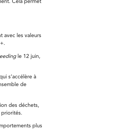
ment. Cela permet
nt avec les valeurs
Q+.
leeding
le 12 juin,
qui s’accélère à
’ensemble de
tion des déchets,
priorités.
comportements plus