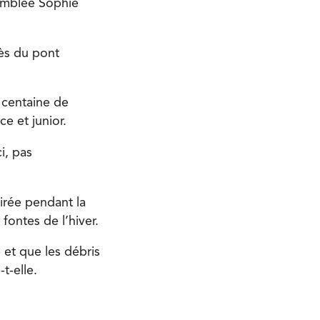
’emblée Sophie
rès du pont
 centaine de
e et junior.
i, pas
irée pendant la
fontes de l’hiver.
 et que les débris
t-elle.