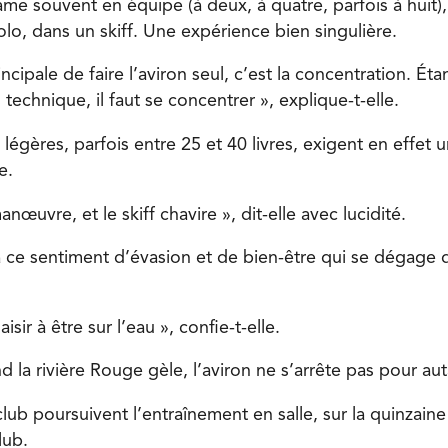
ame souvent en équipe (à deux, à quatre, parfois à huit),
solo, dans un skiff. Une expérience bien singulière.
incipale de faire l’aviron seul, c’est la concentration. É
 technique, il faut se concentrer », explique-t-elle.
égères, parfois entre 25 et 40 livres, exigent en effet u
e.
œuvre, et le skiff chavire », dit-elle avec lucidité.
 a ce sentiment d’évasion et de bien-être qui se dégage d
aisir à être sur l’eau », confie-t-elle.
d la rivière Rouge gèle, l’aviron ne s’arrête pas pour aut
ub poursuivent l’entraînement en salle, sur la quinzain
lub.