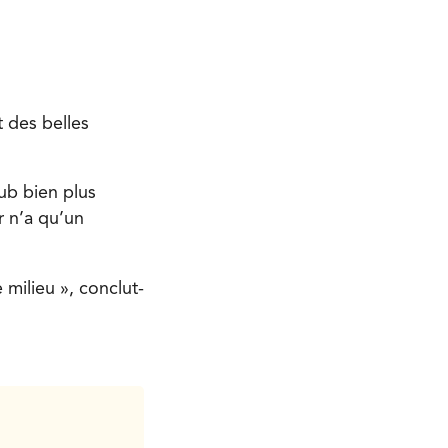
t des belles
lub bien plus
r n’a qu’un
e milieu », conclut-