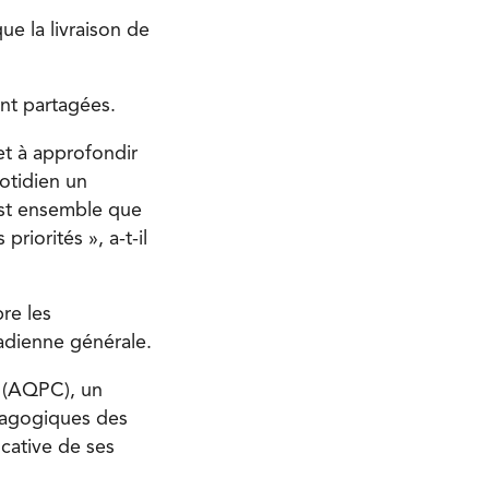
que la livraison de
nt partagées.
 et à approfondir
uotidien un
est ensemble que
riorités », a-t-il
re les
nadienne générale.
e (AQPC), un
édagogiques des
ucative de ses