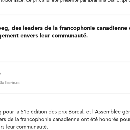
t-Boniface. Ce prix a lui été présenté par Ibrahima Diallo. (ph
peg, des leaders de la francophonie canadienne 
gement envers leur communauté.
É
a-liberte.ca
 pour la 51e édition des prix Boréal, et l’Assemblée gé
ers de la francophonie canadienne ont été honorés pour
rs leur communauté.