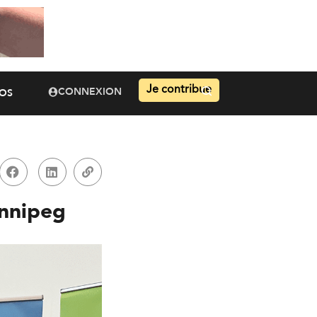
Je contribue
CONNEXION
OS
innipeg