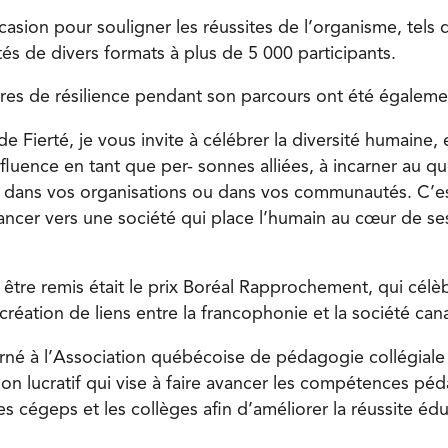
occasion pour souligner les réussites de l’organisme, tels 
tés de divers formats à plus de 5 000 participants.
ires de résilience pendant son parcours ont été égaleme
de Fierté, je vous invite à célébrer la diversité humaine,
fluence en tant que per- sonnes alliées, à incarner au q
if dans vos organisations ou dans vos communautés. C’
cer vers une société qui place l’humain au cœur de ses p
 être remis était le prix Boréal Rapprochement, qui célèb
 création de liens entre la francophonie et la société ca
erné à l’Association québécoise de pédagogie collégial
on lucratif qui vise à faire avancer les compétences p
s cégeps et les collèges afin d’améliorer la réussite éd