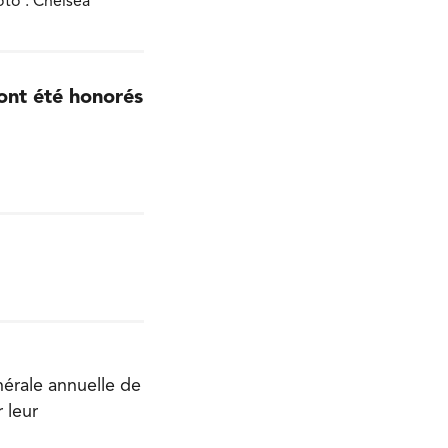
oto : Chelsea
ont été honorés
nérale annuelle de
 leur