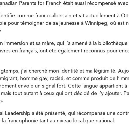
Canadian Parents for French était aussi récompensé avec 
identifie comme franco-albertain et vit actuellement à Ot
ole pour témoigner de sa jeunesse à Winnipeg, où est 
e.
n immersion et sa mère, qui l’a amené à la bibliothèque
livres en français, ont été également reconnus pour en
gtemps, j’ai cherché mon identité et ma légitimité. Aujo
igrant, homme gay, racisé, et comme produit de l’imme
oment envoie un signal fort. Cette langue appartient à 
, mais tout autant à ceux qui ont décidé de l’y ajouter. P
 »
réal Leadership a été présenté, qui récompense une con
la francophonie tant au niveau local que national.