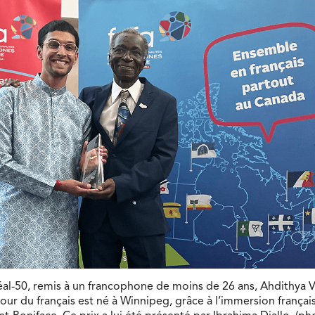
éal-50, remis à un francophone de moins de 26 ans, Ahdithya 
ur du français est né à Winnipeg, grâce à l’immersion français