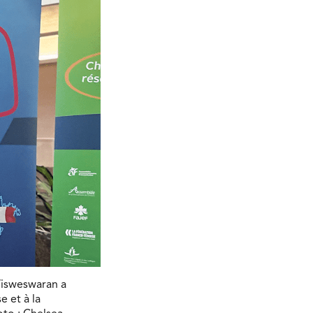
Visweswaran a
e et à la