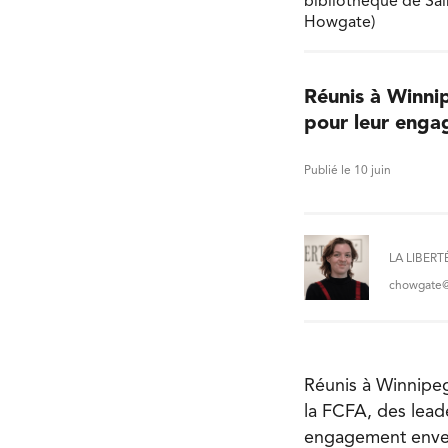
bibliothèque de Sain
Howgate)
Réunis à Winni
pour leur enga
Publié le 10 juin
LA LIBERT
chowgate@l
Réunis à Winnipeg
la FCFA, des lead
engagement enve