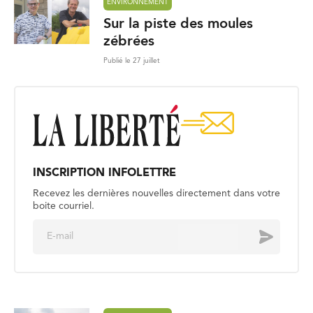
ENVIRONNEMENT
Sur la piste des moules
zébrées
Publié le 27 juillet
INSCRIPTION INFOLETTRE
Recevez les dernières nouvelles directement dans votre
boite courriel.
E
Envoyer
m
a
i
l
*