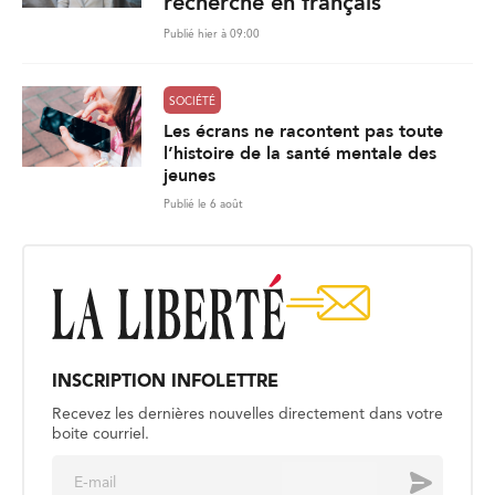
recherche en français
Publié hier à 09:00
SOCIÉTÉ
Les écrans ne racontent pas toute
l’histoire de la santé mentale des
jeunes
Publié le 6 août
INSCRIPTION INFOLETTRE
Recevez les dernières nouvelles directement dans votre
boite courriel.
E
Envoyer
m