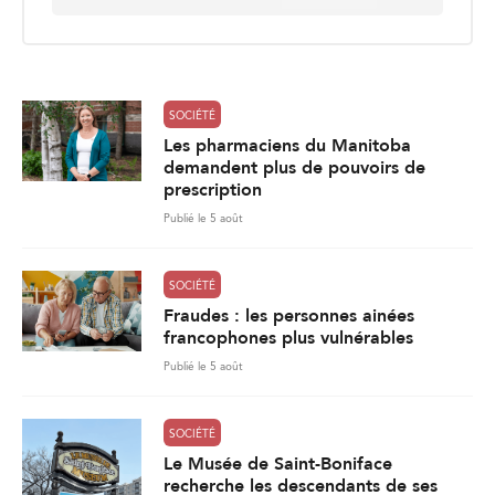
a
i
l
*
SOCIÉTÉ
Les pharmaciens du Manitoba
demandent plus de pouvoirs de
prescription
Publié le 5 août
SOCIÉTÉ
Fraudes : les personnes ainées
francophones plus vulnérables
Publié le 5 août
SOCIÉTÉ
Le Musée de Saint-Boniface
recherche les descendants de ses