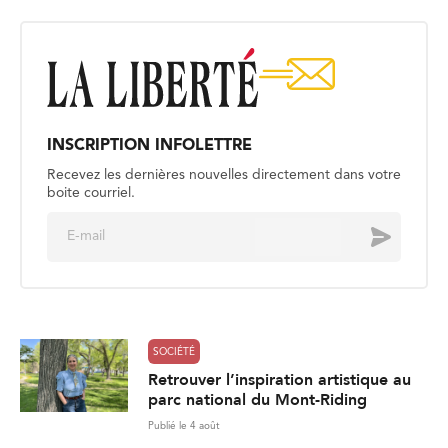
INSCRIPTION INFOLETTRE
Recevez les dernières nouvelles directement dans votre
boite courriel.
E
Envoyer
m
a
i
l
*
SOCIÉTÉ
Retrouver l’inspiration artistique au
parc national du Mont-Riding
Publié le 4 août