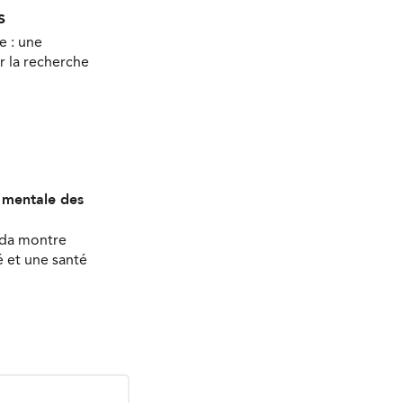
s
e : une
r la recherche
é mentale des
ada montre
 et une santé