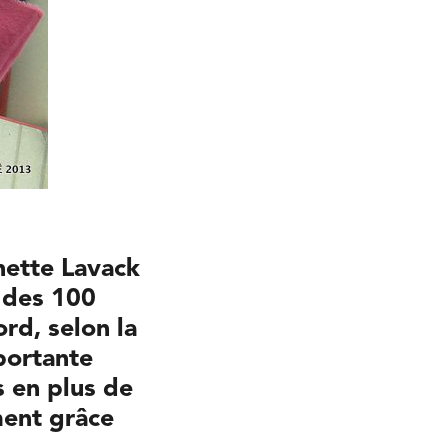
nette Lavack
e des 100
ord,
selon la
portante
s en plus de
ment grâce