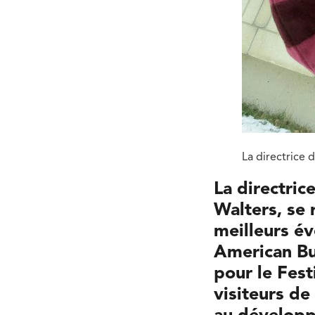
La directrice d
La directric
Walters, se 
meilleurs é
American Bu
pour le Fest
visiteurs de