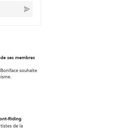
Envoyer
s de ses membres
-Boniface souhaite
nisme.
Mont-Riding
tistes de la