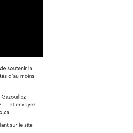
de soutenir la
ôtés d’au moins
 Gazouillez
ez … et envoyez-
mb.ca
nt sur le site