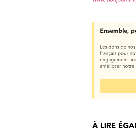
www.monjournalav
Ensemble, p
Les dons de nos 
français pour n
engagement finan
améliorer notre 
À LIRE ÉG