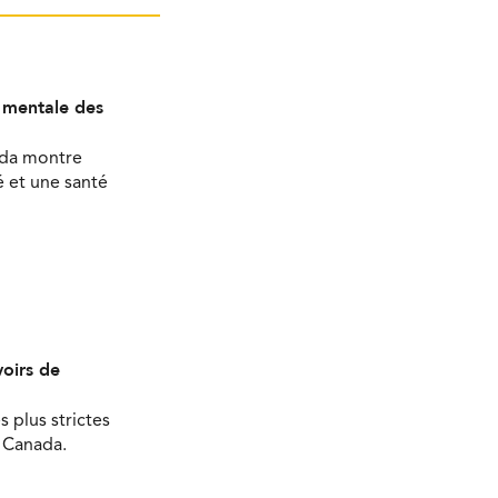
é mentale des
ada montre
 et une santé
oirs de
s plus strictes
u Canada.