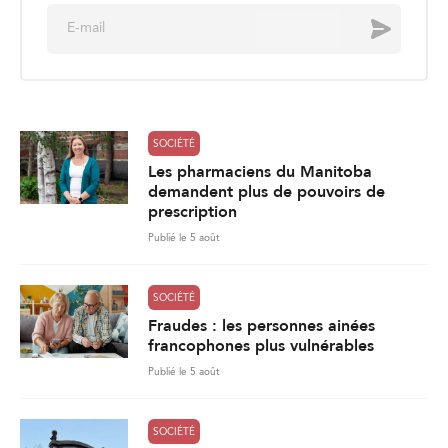
E
Envoyer
m
a
i
l
*
SOCIÉTÉ
Les pharmaciens du Manitoba
demandent plus de pouvoirs de
prescription
Publié le 5 août
SOCIÉTÉ
Fraudes : les personnes ainées
francophones plus vulnérables
Publié le 5 août
SOCIÉTÉ