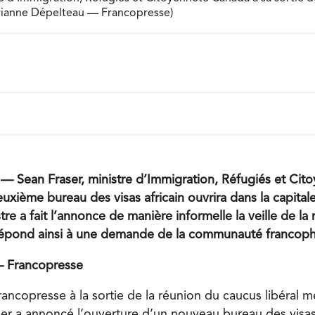
arianne Dépelteau — Francopresse)
ean Fraser, ministre d’Immigration, Réfugiés et Cit
uxième bureau des visas africain ouvrira dans la capita
re a fait l’annonce de manière informelle la veille de la 
l répond ainsi à une demande de la communauté francop
 Francopresse
ncopresse à la sortie de la réunion du caucus libéral me
er a annoncé l’ouverture d’un nouveau bureau des visas a