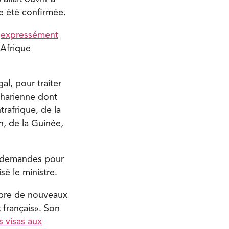
e été confirmée.
t
expressément
 Afrique
al, pour traiter
aharienne dont
rafrique, de la
, de la Guinée,
s demandes pour
sé le ministre.
mbre de nouveaux
t français». Son
s visas aux