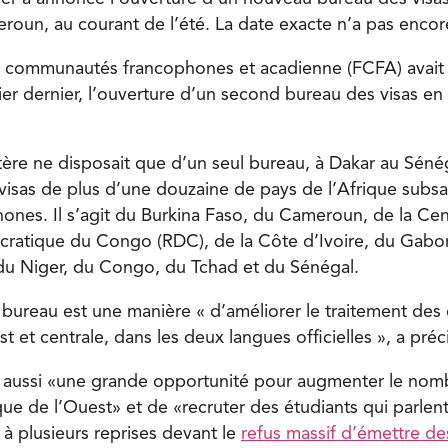
oun, au courant de l’été. La date exacte n’a pas encor
s communautés francophones et acadienne (FCFA) avai
rier dernier, l’ouverture d’un second bureau des visas en
stère ne disposait que d’un seul bureau, à Dakar au Sénég
isas de plus d’une douzaine de pays de l’Afrique subs
ones. Il s’agit du Burkina Faso, du Cameroun, de la Cent
ratique du Congo (RDC), de la Côte d’Ivoire, du Gabon
 du Niger, du Congo, du Tchad et du Sénégal.
 bureau est une manière « d’améliorer le traitement de
t et centrale, dans les deux langues officielles », a préci
it aussi «une grande opportunité pour augmenter le no
ique de l’Ouest» et de «recruter des étudiants qui parlen
 à plusieurs reprises devant le
refus massif d’émettre de