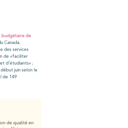
;
t budgétaire de
du Canada.
e des services
 de «faciliter
 et d’étudiants» ;
début juin selon le
tal de 149
ion de qualité en