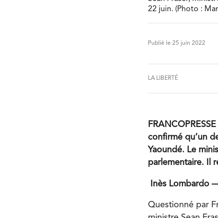
22 juin. (Photo : M
Publié le 25 juin 2022
LA LIBERTÉ
FRANCOPRESSE — S
confirmé qu’un de
Yaoundé. Le minist
parlementaire. I
Inès Lombardo —
Questionné par Fra
ministre Sean Fras