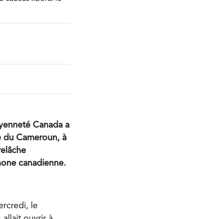
oyenneté Canada a
le du Cameroun, à
relâche
hone canadienne.
rcredi, le
llait ouvrir à