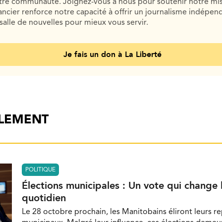
otre communauté. Joignez-vous à nous pour soutenir notre mis
cier renforce notre capacité à offrir un journalisme indépend
salle de nouvelles pour mieux vous servir.
Je fais un don à La Liberté
ALEMENT
POLITIQUE
Élections municipales : Un vote qui change 
quotidien
Le 28 octobre prochain, les Manitobains éliront leurs r