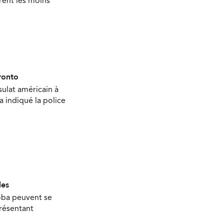
rent les moins
ronto
sulat américain à
 a indiqué la police
les
oba peuvent se
présentant