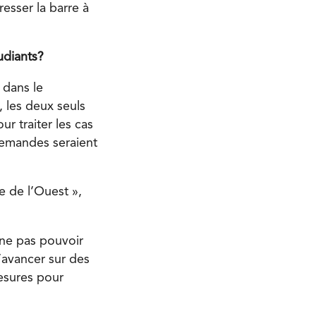
esser la barre à
udiants?
 dans le
, les deux seuls
r traiter les cas
 demandes seraient
e de l’Ouest »,
 ne pas pouvoir
’avancer sur des
esures pour