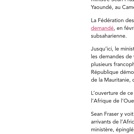
Yaoundé, au Camer
La Fédération de
demandé
, en fév
subsaharienne.
Jusqu’ici, le mini
les demandes de v
plusieurs francoph
République démoc
de la Mauritanie,
L’ouverture de ce
l’Afrique de l’Oues
Sean Fraser y vo
arrivants de l’Afr
ministère, épinglé