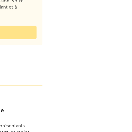
sion. Votre
ant et à
le
eprésentants