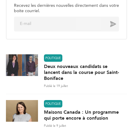
Recevez les dernières nouvelles directement dans votre
boite courriel.
E
Envoyer
m
a
i
l
*
POLITIQUE
Deux nouveaux candidats se
lancent dans la course pour Saint-
Boniface
Publié le 19 juillet
POLITIQUE
Maisons Canada : Un programme
qui porte encore à confusion
Publié le 9 juillet