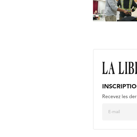
INSCRIPTI
Recevez les der
E
m
a
i
l
*