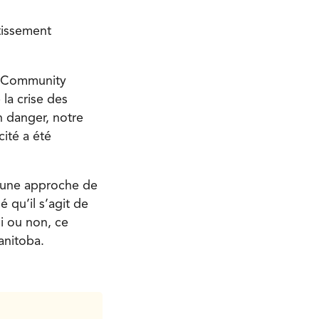
tissement
y Community
la crise des
n danger, notre
ité a été
s une approche de
 qu’il s’agit de
ui ou non, ce
anitoba.