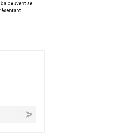
oba peuvent se
présentant
Envoyer