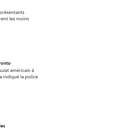
eprésentants
rent les moins
ronto
sulat américain à
 a indiqué la police
les