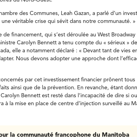
itoires du Nord-Ouest.
Chambre des Communes, Leah Gazan, a parlé d’un inves
t une véritable crise qui sévit dans notre communauté. »
e de financement, qui s’est déroulée au West Broadwa
inistre Carolyn Bennett a tenu compte du « sérieux » de 
da, elle a notamment déclaré : « Devant tant de vies e
adapter. Nous devons adopter une approche dont l’efficac
s concernés par cet investissement financier prônent tou
its ainsi que de la prévention. En revanche, étant donné
 Carolyn Bennett est resté dans l’incapacité de dire si o
a à la mise en place de centre d’injection surveillé au M
our la communauté francophone du Manitoba