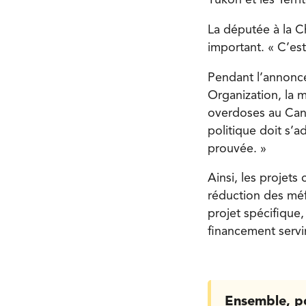
Yukon et les Terr
La députée à la 
important. « C’es
Pendant l’annonc
Organization, la m
overdoses au Cana
politique doit s’
prouvée. »
Ainsi, les projet
réduction des méfa
projet spécifique,
financement servir
Ensemble, p