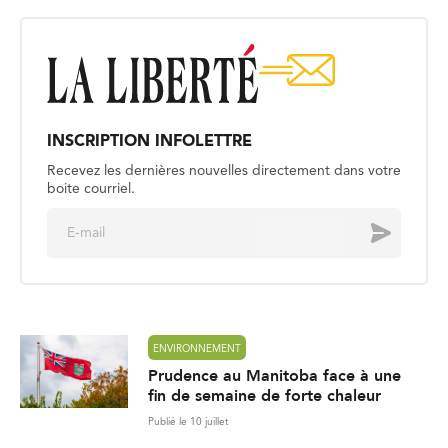
INSCRIPTION INFOLETTRE
Recevez les dernières nouvelles directement dans votre
boite courriel.
E
Envoyer
m
a
i
l
*
ENVIRONNEMENT
Prudence au Manitoba face à une
fin de semaine de forte chaleur
Publié le 10 juillet