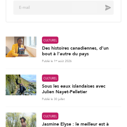
E
Envoyer
m
a
i
l
*
CULTUREL
Des histoires canadiennes, d’un
bout à l’autre du pays
er
Publié le 1
août 2026
CULTUREL
Sous les eaux islandaises avec
Julien Nayet-Pelletier
Publié le 30 juillet
CULTUREL
Jasmine Elyse : le meilleur est à