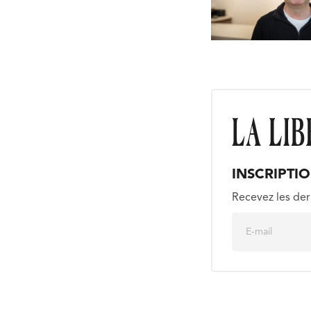
INSCRIPTI
Recevez les der
E
m
a
i
l
*