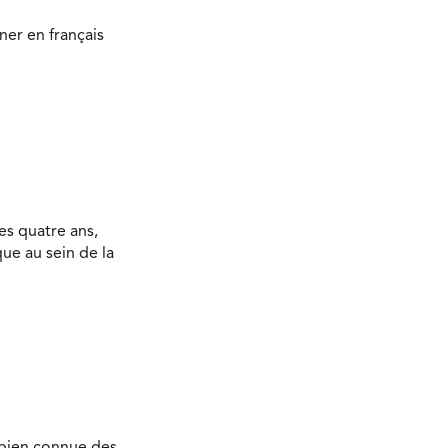
ner en français
es quatre ans,
ue au sein de la
e bien connue des