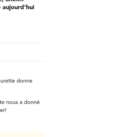
e aujourd'hui
aurette donne
tte nous a donné
er!