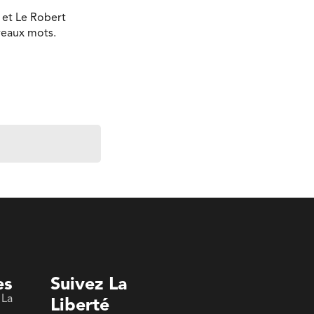
 et Le Robert
veaux mots.
es
Suivez La
 La
Liberté