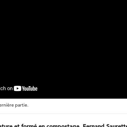
rnière partie.
ature et formé en compostage, Fernand Saurette