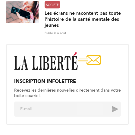
SOCIÉTÉ
Les écrans ne racontent pas toute
l’histoire de la santé mentale des
jeunes
Publié le 6 août
INSCRIPTION INFOLETTRE
Recevez les dernières nouvelles directement dans votre
boite courriel.
E
Envoyer
m
a
i
l
*