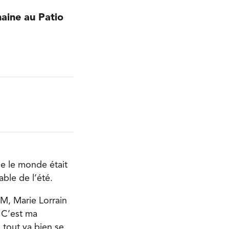
maine au Patio
ue le monde était
ble de l’été.
, Marie Lorrain
 C’est ma
 tout va bien se