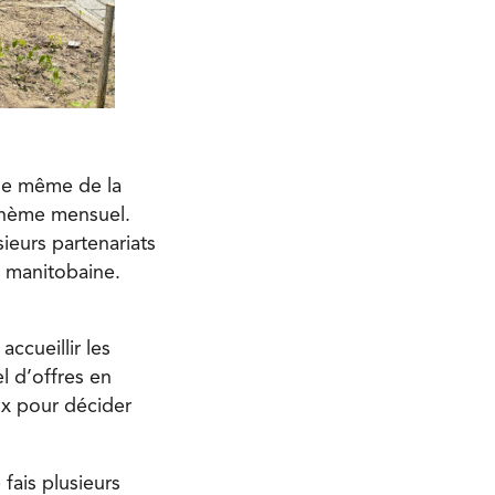
t de même de la
 thème mensuel.
sieurs partenariats
e manitobaine.
ccueillir les
l d’offres en
eux pour décider
 fais plusieurs