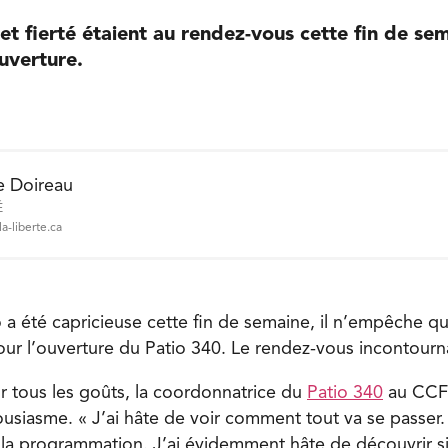
 et fierté étaient au rendez-vous cette fin de se
uverture.
e Doireau
É
a-liberte.ca
 a été capricieuse cette fin de semaine, il n’empêche q
ur l’ouverture du Patio 340. Le rendez-vous incontourna
ur tous les goûts, la coordonnatrice du
Patio 340
au CCFM
usiasme. « J’ai hâte de voir comment tout va se passer.
la programmation. J’ai évidemment hâte de découvrir si