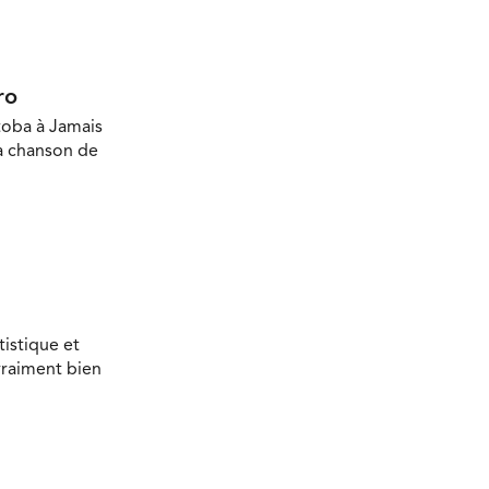
ro
toba à Jamais
la chanson de
tistique et
vraiment bien