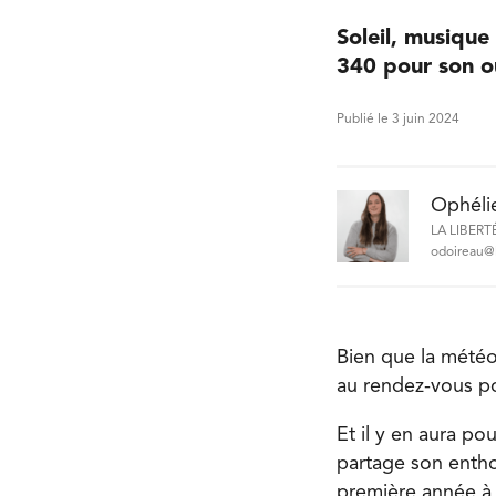
Soleil, musique
340 pour son o
Publié le 3 juin 2024
Ophéli
LA LIBERT
odoireau@l
Bien que la météo
au rendez-vous po
Et il y en aura po
partage son entho
première année à 