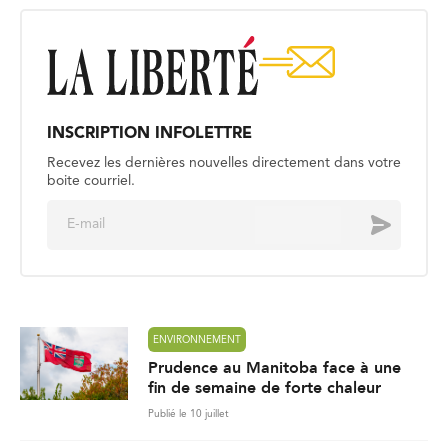
INSCRIPTION INFOLETTRE
Recevez les dernières nouvelles directement dans votre
boite courriel.
E
Envoyer
m
a
i
l
*
ENVIRONNEMENT
Prudence au Manitoba face à une
fin de semaine de forte chaleur
Publié le 10 juillet