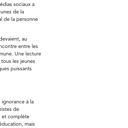
médias sociaux a
eunes de la
al de la personne
devaient, au
encontre entre les
ommune. Une lecture
 tous les jeunes
ues puissants
e ignorance à la
pistes de
le et complète
’éducation, mais