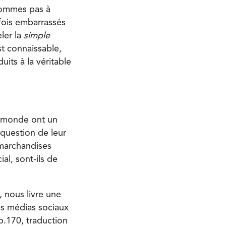
sommes pas à
fois embarrassés
ler la
simple
t connaissable,
its à la véritable
re monde ont un
question de leur
 marchandises
ial, sont-ils de
, nous livre une
es médias sociaux
p.170, traduction