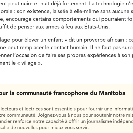
ent peut nuire et nuit déjà fortement. La technologie n’e
ale : son existence, laissée à elle-même sans aucune s
ace, encourage certains comportements qui pourraient fo
uffit de penser aux armes à feu aux États-Unis.
illage pour élever un enfant » dit un proverbe africain : ce
n ne peut remplacer le contact humain. Il ne faut pas surp
 donner l’occasion de faire ses propres expériences à son
nt le « village ».
our la communauté francophone du Manitoba
lecteurs et lectrices sont essentiels pour fournir une informat
otre communauté. Joignez-vous à nous pour soutenir notre mis
cier renforce notre capacité à offrir un journalisme indépend
salle de nouvelles pour mieux vous servir.