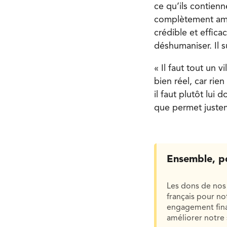
ce qu’ils contienn
complètement amor
crédible et effic
déshumaniser. Il s
« Il faut tout un v
bien réel, car rie
il faut plutôt lui
que permet justeme
Ensemble, p
Les dons de nos 
français pour n
engagement finan
améliorer notre 