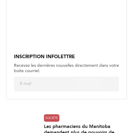
INSCRIPTION INFOLETTRE
Recevez les dernières nouvelles directement dans votre
boite courriel.
E
Envoyer
m
a
i
l
*
SOCIÉTÉ
Les pharmaciens du Manitoba
demandent plus de pouvoirs de