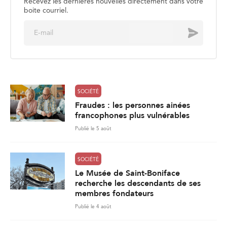
Recevez les dernières nouvelles directement dans votre
boite courriel.
E
Envoyer
m
a
i
l
*
SOCIÉTÉ
Fraudes : les personnes ainées
francophones plus vulnérables
Publié le 5 août
SOCIÉTÉ
Le Musée de Saint-Boniface
recherche les descendants de ses
membres fondateurs
Publié le 4 août