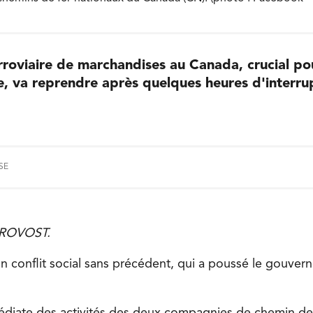
rroviaire de marchandises au Canada, crucial po
, va reprendre après quelques heures d'interru
SE
PROVOST.
un conflit social sans précédent, qui a poussé le gouver
diate des activités des deux compagnies de chemin de 