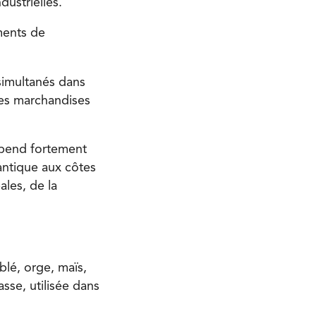
ustrielles.
ments de
 simultanés dans
des marchandises
épend fortement
lantique aux côtes
ales, de la
lé, orge, maïs,
asse, utilisée dans