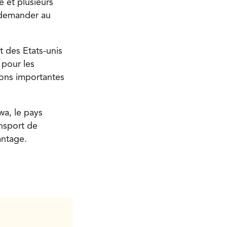
 et plusieurs
 demander au
 des Etats-unis
 pour les
ions importantes
wa, le pays
nsport de
antage.