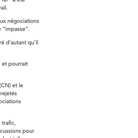
ail.
aux négociations
e “impasse”.
 d’autant qu’il
 et pourrait
CN) et le
rejetés
ociations
trafic,
scussions pour