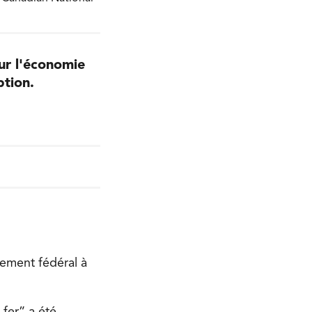
ur l'économie
ption.
nement fédéral à
fer” a été