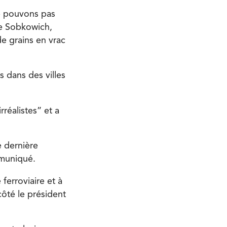
ne pouvons pas
de Sobkowich,
de grains en vrac
s dans des villes
réalistes” et a
e dernière
mmuniqué.
ferroviaire et à
côté le président