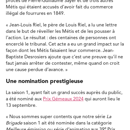
procès de Pierre-Guillaume Sayer et de trois autres
Métis qui étaient accusés d’avoir fait du commerce
illégal de fourrures en 1849.
« Jean-Louis Riel, le père de Louis Riel, a lu une lettre
dans le but de réveiller les Métis et de les pousser à
l’action. Le résultat : des centaines de personnes ont
encerclé le tribunal. Cet acte a eu un grand impact sur la
façon dont les Métis faisaient leur commerce. Jean-
Baptiste Desrosiers ajoute que c’est une preuve qu’il ne
faut jamais arrêter de contester, même quand on croit
une cause perdue d’avance. »
Une nomination prestigieuse
La saison 1, ayant fait un grand succès auprès du public,
a été nominé aux
Prix Gémeaux 2024
qui auront lieu le
13 septembre.
« Nous sommes super contents que notre série
La
Brigade
saison 1 ait été nominée dans la catégorie
e
Meilleure émission ou série d’animation
aux 39
Prix