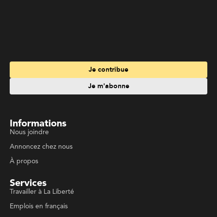
Informations
Nous joindre
Annoncez chez nous
À propos
Services
Travailler à La Liberté
Emplois en français
Archives
Suivez La Liberté
Code de conduite
Politique de confidentialité
Politique de droits d'auteurs
Conditions d'utilisation