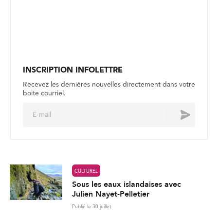
Recevez les dernières nouvelles directement dans votre
boite courriel.
E
Envoyer
m
a
i
l
*
CULTUREL
Sous les eaux islandaises avec
Julien Nayet-Pelletier
Publié le 30 juillet
CULTUREL
Jasmine Elyse : le meilleur est à
venir
Publié le 27 juillet