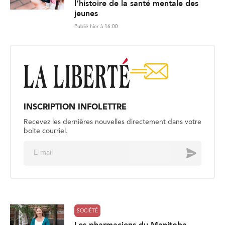
l’histoire de la santé mentale des
jeunes
Publié hier à 16:00
INSCRIPTION INFOLETTRE
Recevez les dernières nouvelles directement dans votre
boite courriel.
E
Envoyer
m
a
i
l
*
SOCIÉTÉ
Les pharmaciens du Manitoba