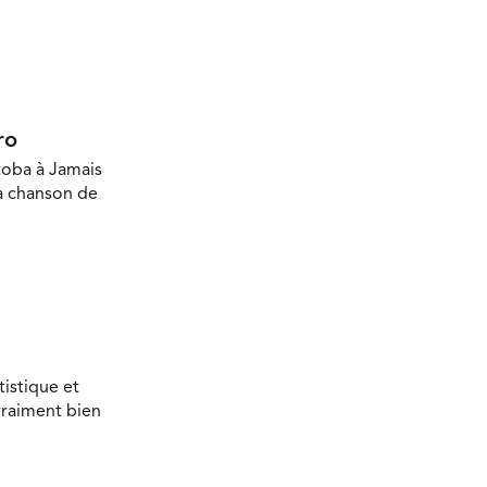
ro
toba à Jamais
la chanson de
tistique et
vraiment bien