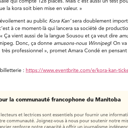
salle qui compte 128 places. Mais c’est aussi un test po
 la kora soit bien mise en valeur. »
 dévoilement au public
Kora Kan’
sera doublement import
c’est à ce moment-là qui lancera sa société de productio
 « Ça vient aussi de la langue Sousou et ça veut dire
amu
nnipeg. Donc, ça donne
amusons-nous Winnipeg
! On va 
 très professionnel », promet Amara Condé en pensant 
billetterie :
https://www.eventbrite.com/e/kora-kan-tic
our la communauté francophone du Manitoba
lecteurs et lectrices sont essentiels pour fournir une informat
otre communauté. Joignez-vous à nous pour soutenir notre mis
cier renforce notre capacité à offrir un journalisme indépend