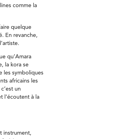
iplines comme la
faire quelque
é. En revanche,
artiste.
ique qu’Amara
, la kora se
e les symboliques
nts africains les
 c’est un
 l’écoutent à la
t instrument,