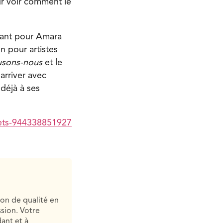
ur voir comment le
ant pour Amara
n pour artistes
sons-nous
et le
arriver avec
déjà à ses
kets-944338851927
ion de qualité en
sion. Votre
ant et à