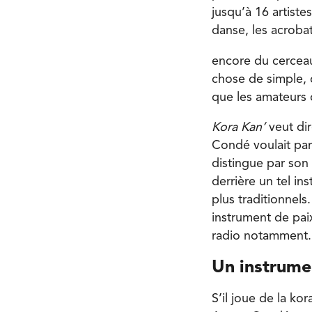
jusqu’à 16 artiste
danse, les acroba
encore du cerceau 
chose de simple, 
que les amateurs d
Kora Kan’
veut di
Condé voulait par
distingue par so
derrière un tel in
plus traditionnels
instrument de paix
radio notamment. 
Un instrume
S’il joue de la ko